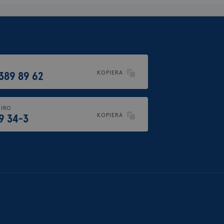
igen användaren. Används för rik
.brostcancerforbundet.se
H
KOPIERA
 389 89 62
IRO
KOPIERA
19 34-3