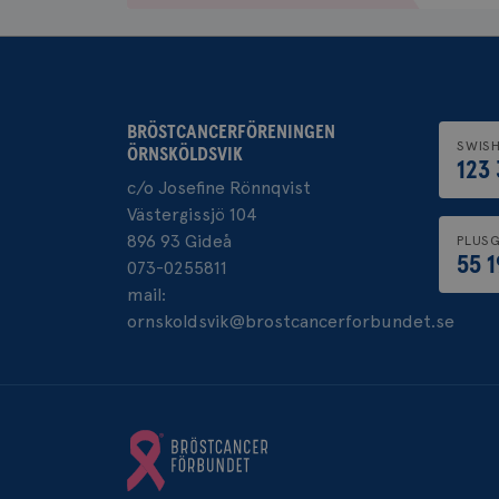
BRÖSTCANCERFÖRENINGEN
SWIS
ÖRNSKÖLDSVIK
123
c/o Josefine Rönnqvist
Västergissjö 104
896 93 Gideå
PLUSG
55 
073-0255811
mail:
ornskoldsvik@brostcancerforbundet.se