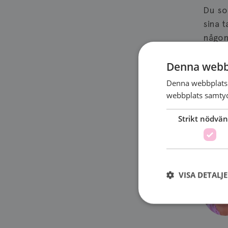
Du so
sina 
någon
konta
Denna webb
Håll 
Denna webbplats 
att f
webbplats samtyck
Strikt nödvän
STÖD
VISA DETALJ