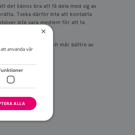
t det känns bra att få dela med sig av
rätta. Tveka därför inte att kontakta
höver inte vara medlem för att ta
×
tår mer än man tror och mår bättre av
att använda vår
Funktioner
PTERA ALLA