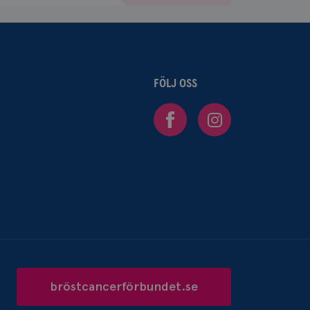
tad reklam.
FÖLJ OSS
Facebook
Instagram
bröstcancerförbundet.se