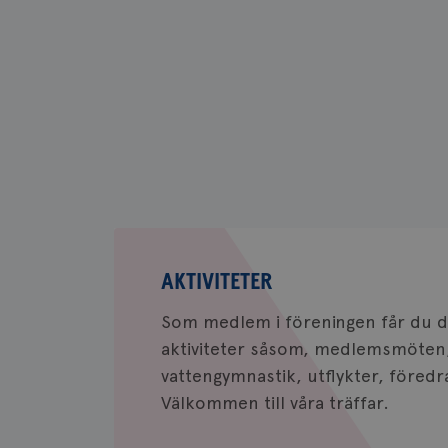
_ga
__Secure-ROLLOU
VISITOR_INFO1_LIV
_ga_W8VXKBRK9Y
ar_debug
_gid
Aktiviteter
IDE
AKTIVITETER
Som medlem i föreningen får du del
aktiviteter såsom, medlemsmöten
_gcl_au
vattengymnastik, utflykter, föredr
Välkommen till våra träffar.
_pin_unauth