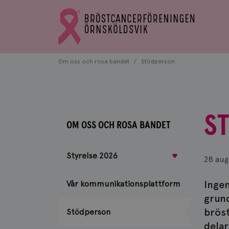
Bröstcancerförbundets
Gå
startsida
till
Bröstcancerförbundets
startsida
Om oss och rosa bandet
Stödperson
S
OM OSS OCH ROSA BANDET
Styrelse 2026
28 aug
Ingen
Vår kommunikationsplattform
grund
bröst
Stödperson
delar