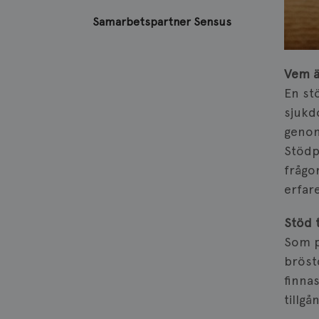
Samarbetspartner Sensus
Vem ä
En st
sjukd
genom
Stödp
frågo
erfar
Stöd 
Som p
bröst
finna
tillg