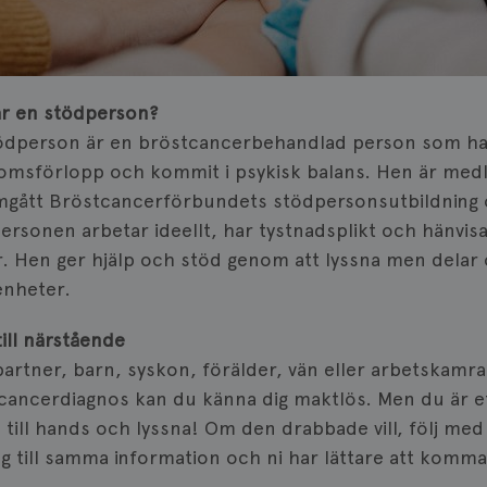
r en stödperson?
ödperson är en bröstcancerbehandlad person som har 
omsförlopp och kommit i psykisk balans. Hen är med
gått Bröstcancerförbundets stödpersonsutbildning o
ersonen arbetar ideellt, har tystnadsplikt och hänvisa
r. Hen ger hjälp och stöd genom att lyssna men delar
enheter.
till närstående
artner, barn, syskon, förälder, vän eller arbetskamrat
cancerdiagnos kan du känna dig maktlös. Men du är et
s till hands och lyssna! Om den drabbade vill, följ med
ång till samma information och ni har lättare att komma