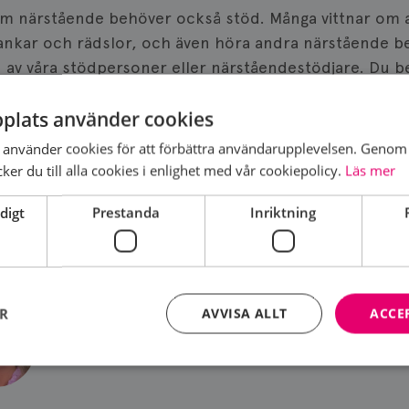
m närstående behöver också stöd. Många vittnar om at
tankar och rädslor, och även höra andra närstående be
 av våra stödpersoner eller närståendestödjare. Du be
kt.
plats använder cookies
inte barnen utanför. Svara på barnens frågor! De förs
använder cookies för att förbättra användarupplevelsen. Genom 
å förklaringar än att gå ensamma och fundera.
er du till alla cookies i enlighet med vår cookiepolicy.
Läs mer
digt
Prestanda
Inriktning
PERSON
ER
AVVISA ALLT
ACCE
Strikt nödvändigt
Prestanda
Inriktning
Funktioner