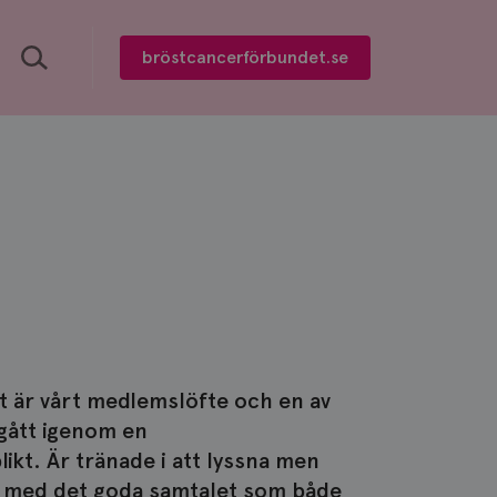
Sök
bröstcancerförbundet.se
t är vårt medlemslöfte och en av
 gått igenom en
ikt. Är tränade i att lyssna men
id med det goda samtalet som både